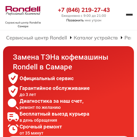
+7 (846) 219-27-43
Ежедневно с 9:00 до 21:00
Позвонить
мне утром
Сервисный центр Rondell
в
Самаре
Сервисный центр Rondell
Каталог устройств
Ремо
Замена ТЭНа кофемашины
Rondell в Самаре
Официальный сервис
Гарантийное обслуживание
до 3 лет
Диагностика за наш счет,
ремонт по желанию
Бесплатный выезд курьера
в день обращения
Срочный ремонт
от 35 минут