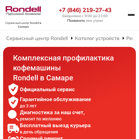
+7 (846) 219-27-43
Ежедневно с 9:00 до 21:00
Позвонить
мне утром
Сервисный центр Rondell
в
Самаре
Сервисный центр Rondell
Каталог устройств
Ремо
Комплексная профилактика
кофемашины
Rondell в Самаре
Официальный сервис
Гарантийное обслуживание
до 3 лет
Диагностика за наш счет,
ремонт по желанию
Бесплатный выезд курьера
в день обращения
Срочный ремонт