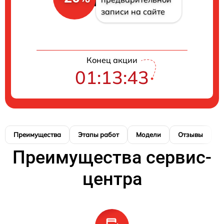
записи на сайте
Конец акции
01:13:42
Преимущества
Этапы работ
Модели
Отзывы
К
Преимущества сервис-
центра